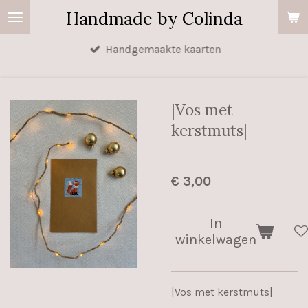
Handmade by Colinda
Ga
direct
Handgemaakte kaarten
naar
de
hoofdinhoud
|Vos met
kerstmuts|
€ 3,00
In
winkelwagen
|Vos met kerstmuts|