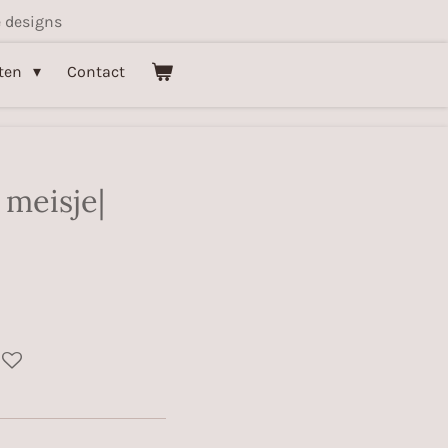
 designs
ten
Contact
meisje|